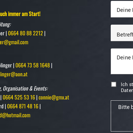
Deine 
 euch immer am Start!
itung:
er |
0664 80 88 2212
|
Betref
er@gmail.com
Deine 
linger |
0664 73 58 1648
|
linger@aon.at
Ich s
, Organisation & Events:
Daten
 |
0664 525 53 16
|
connie@gmx.at
rd |
0664 871 48 16
|
Bitte 
rd@hotmail.com