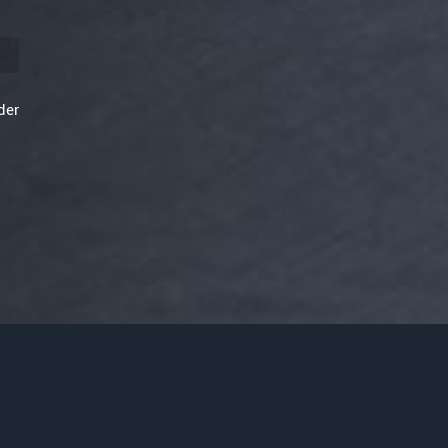
N
lder