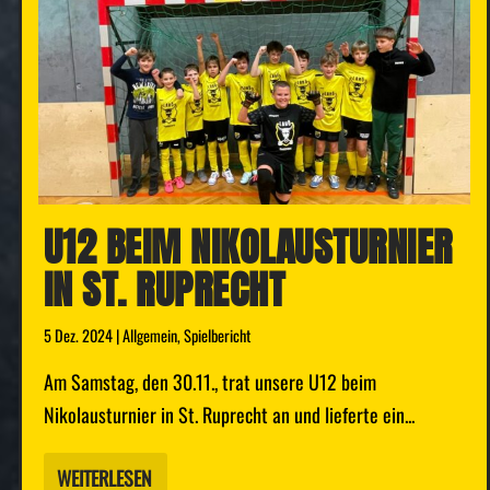
U12 BEIM NIKOLAUSTURNIER
IN ST. RUPRECHT
5 Dez. 2024
|
Allgemein
,
Spielbericht
Am Samstag, den 30.11., trat unsere U12 beim
Nikolausturnier in St. Ruprecht an und lieferte ein...
WEITERLESEN