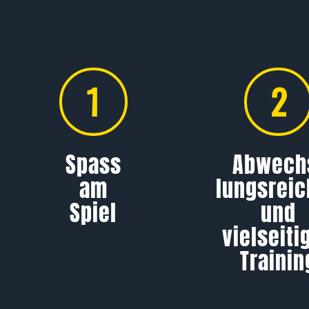
1
2
Spass
Abwech
am
lungs­rei
Spiel
und
vielseiti
Trainin