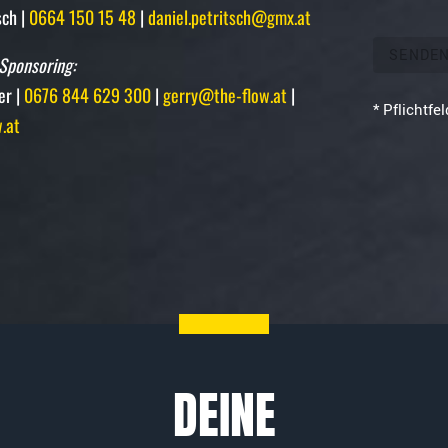
sch |
0664 150 15 48
|
daniel.petritsch@gmx.at
SENDE
Sponsoring:
er |
0676 844 629 300
|
gerry@the-flow.at
|
* Pflichtfe
.at
DEINE