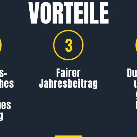
VORTEILE
3
s­
Fairer
Du
ches
Jahresbeitrag
ges
g