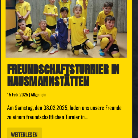
FREUNDSCHAFTS­TURNIER IN
HAUSMANNSTÄTTEN
15 Feb. 2025
|
Allgemein
Am Samstag, den 08.02.2025, luden uns unsere Freunde
zu einem freundschaftlichen Turnier in...
WEITERLESEN