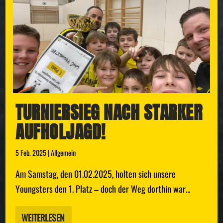
TURNIERSIEG NACH STARKER
AUFHOLJAGD!
5 Feb. 2025
|
Allgemein
Am Samstag, den 01.02.2025, holten sich unsere
Youngsters den 1. Platz – doch der Weg dorthin war...
WEITERLESEN