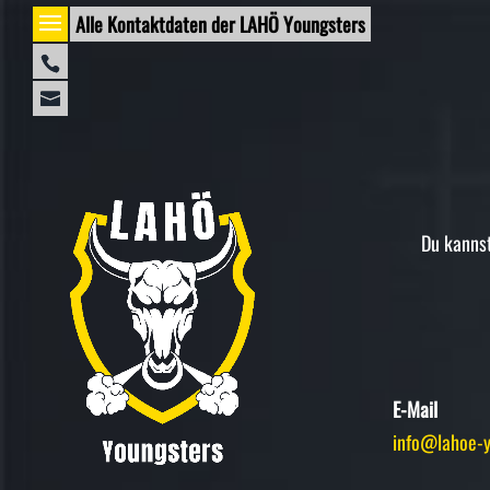
Alle Kontaktdaten der LAHÖ Youngsters
0664
73
info@lahoe-
581
youngsters.at
648
-
Du kannst
Gerhard
Kepplinger
E-Mail
info@lahoe-y