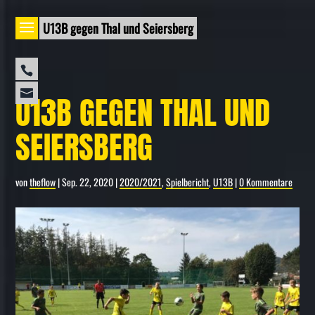
U13B gegen Thal und Seiersberg
0664
U13B GEGEN THAL UND
73
info@lahoe-
SEIERSBERG
581
youngsters.at
648
-
von
theflow
|
Sep. 22, 2020
|
2020/2021
,
Spielbericht
,
U13B
|
0 Kommentare
Gerhard
Kepplinger