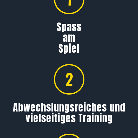
Spass
am
Spiel
2
Abwechs­lungs­reiches und
vielseitiges Training