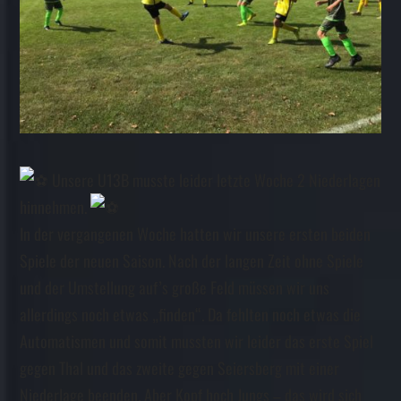
Unsere U13B musste leider letzte Woche 2 Niederlagen
hinnehmen.
In der vergangenen Woche hatten wir unsere ersten beiden
Spiele der neuen Saison. Nach der langen Zeit ohne Spiele
und der Umstellung auf’s große Feld müssen wir uns
allerdings noch etwas „finden“. Da fehlten noch etwas die
Automatismen und somit mussten wir leider das erste Spiel
gegen Thal und das zweite gegen Seiersberg mit einer
Niederlage beenden. Aber Kopf hoch Jungs – das wird sich