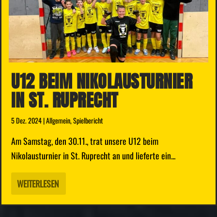
U12 BEIM NIKOLAUSTURNIER
IN ST. RUPRECHT
5 Dez. 2024
|
Allgemein
,
Spielbericht
Am Samstag, den 30.11., trat unsere U12 beim
Nikolausturnier in St. Ruprecht an und lieferte ein...
WEITERLESEN