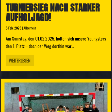
TURNIERSIEG NACH STARKER
AUFHOLJAGD!
5 Feb. 2025
|
Allgemein
Am Samstag, den 01.02.2025, holten sich unsere Youngsters
den 1. Platz – doch der Weg dorthin war...
WEITERLESEN